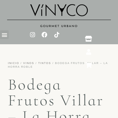
INICIO
/
VINOS
/
TINTOS
/ BODEGA FRUTOS VILLAR – LA
HORRA ROBLE
Bodega
Frutos Villar
– La Horra